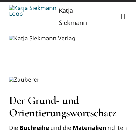
Zum
Katja
Inhalt
Togg
Siekmann
springen
Navi
Start
Über mich
Berufliche Vita
Verlag
Publikationen
Newsletter
Der Grund- und
Orientierungswortschatz
Vorträge
Kontakt
Die
Buchreihe
und die
Materialien
richten
Projekte