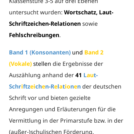
Klassenstufe 3-5 auf drei Ebenen
untersucht wurden:
Wortschatz, Laut-
Schriftzeichen-Relationen
sowie
Fehlschreibungen
.
Band 1
(
Konsonanten)
und
Band 2
(
Vokale)
stellen
die Ergebnisse der
Auszählung anhand der
41
L
au
t-
Schr
i
ftz
ei
ch
e
n-R
e
l
a
t
io
n
e
n
der deutschen
Schrift vor und bieten gezielte
Anregungen und Erläuterungen für die
Vermittlung in der Primarstufe bzw. in der
(außer-)schulischen Förderung.