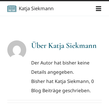
Zum
Katja Siekmann
Togg
Inhalt
Navi
springen
Start
Über mich
Über
Katja Siekmann
Berufliche Vita
Verlag
Der Autor hat bisher keine
Details angegeben.
Publikationen
Newsletter
Bisher hat Katja Siekmann, 0
Vorträge
Kontakt
Blog Beiträge geschrieben.
Projekte