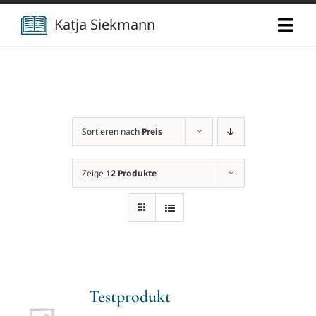
Zum
Katja Siekmann
Togg
Inhalt
Navi
springen
Start
Über mich
Sortieren nach
Preis
Berufliche Vita
Verlag
Zeige
12 Produkte
Publikationen
Newsletter
Vorträge
Kontakt
Testprodukt
Projekte