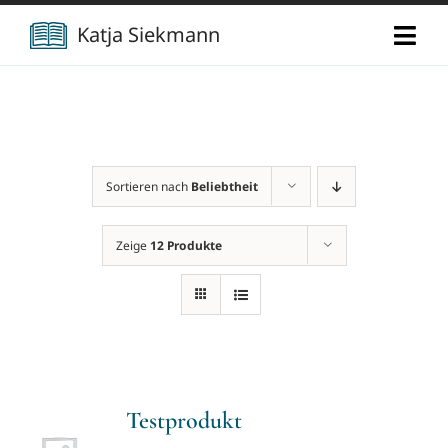
Zum
Katja Siekmann
Togg
Inhalt
Navi
springen
Start
Über mich
Sortieren nach
Beliebtheit
Berufliche Vita
Verlag
Zeige
12 Produkte
Publikationen
Newsletter
Vorträge
Kontakt
Testprodukt
Projekte