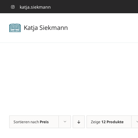
Zum
katja.siekmann
Inhalt
Katja Siekmann
springen
Sortieren nach
Preis
Zeige
12 Produkte