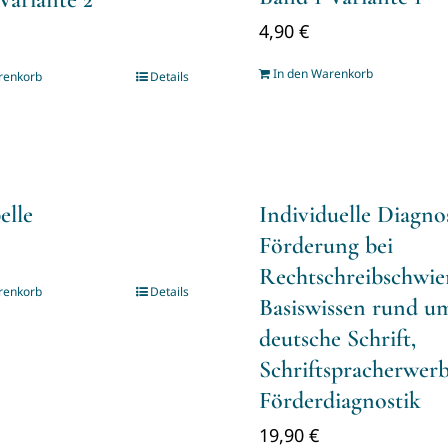
4,90
€
In den Warenkorb
renkorb
Details
elle
Individuelle Diagno
Förderung bei
Rechtschreibschwier
renkorb
Details
Basiswissen rund u
deutsche Schrift,
Schriftspracherwer
Förderdiagnostik
19,90
€