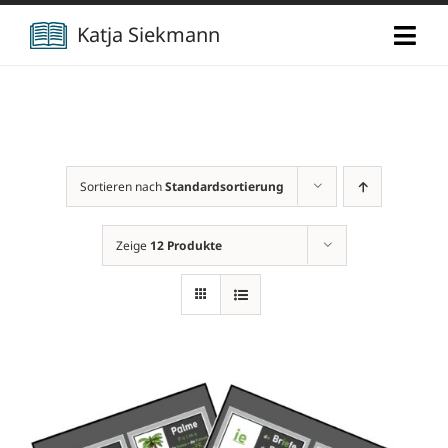
Zum
Katja Siekmann
Togg
Inhalt
Navi
springen
Start
Über mich
Sortieren nach
Standardsortierung
Berufliche Vita
Verlag
Zeige
12 Produkte
Publikationen
Newsletter
Vorträge
Kontakt
Projekte