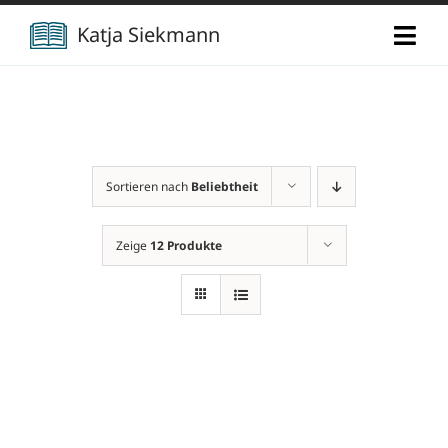
Zum
Katja Siekmann
Togg
Inhalt
Navi
springen
Start
Über mich
Sortieren nach
Beliebtheit
Berufliche Vita
Verlag
Zeige
12 Produkte
Publikationen
Newsletter
Vorträge
Kontakt
Projekte