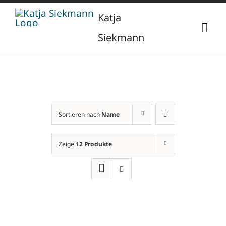
Zum
Katja
Inhalt
Togg
Siekmann
springen
Navi
Start
Über mich
Sortieren nach
Name
Berufliche Vita
Verlag
Zeige
12 Produkte
Publikationen
Newsletter
Vorträge
Kontakt
Projekte