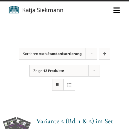
Zum
Katja Siekmann
Togg
Inhalt
Navi
springen
Start
Über mich
Sortieren nach
Standardsortierung
Berufliche Vita
Verlag
Zeige
12 Produkte
Publikationen
Newsletter
Vorträge
Kontakt
Variante 2 (Bd. 1 & 2) im Set
Projekte