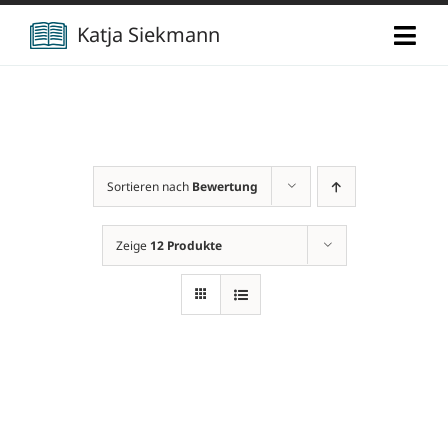
Zum
Katja Siekmann
Togg
Inhalt
Navi
springen
Start
Über mich
Sortieren nach
Bewertung
Berufliche Vita
Verlag
Zeige
12 Produkte
Publikationen
Newsletter
Vorträge
Kontakt
Projekte