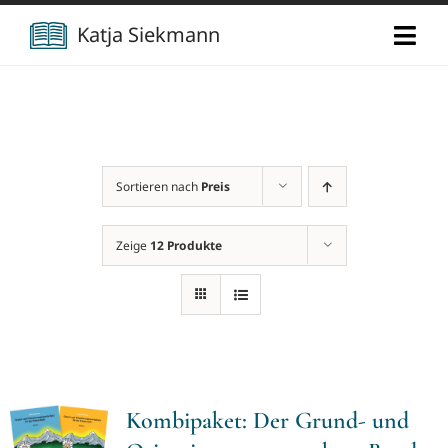
Zum
Katja Siekmann
Togg
Inhalt
Navi
springen
Start
Über mich
Sortieren nach
Preis
Berufliche Vita
Verlag
Zeige
12 Produkte
Publikationen
Newsletter
Vorträge
Kontakt
Kombipaket: Der Grund- und
Projekte