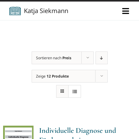
Zum
Katja Siekmann
Togg
Inhalt
Navi
springen
Start
Über mich
Sortieren nach
Preis
Berufliche Vita
Verlag
Zeige
12 Produkte
Publikationen
Newsletter
Vorträge
Kontakt
Individuelle Diagnose und
Projekte