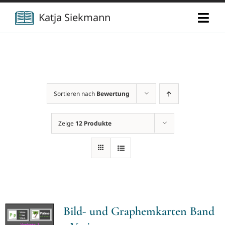
Zum
Katja Siekmann
Togg
Inhalt
Navi
springen
Start
Über mich
Sortieren nach
Bewertung
Berufliche Vita
Verlag
Zeige
12 Produkte
Publikationen
Newsletter
Vorträge
Kontakt
Bild- und Graphemkarten Band
Projekte