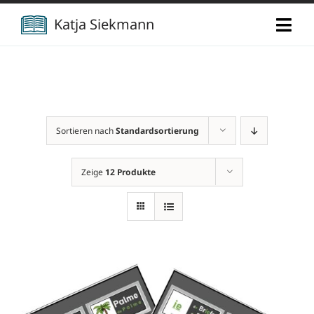
Zum
Katja Siekmann
Togg
Inhalt
Navi
springen
Start
Über mich
Sortieren nach
Standardsortierung
Berufliche Vita
Verlag
Zeige
12 Produkte
Publikationen
Newsletter
Vorträge
Kontakt
Projekte