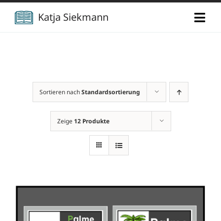
Zum
Katja Siekmann
Togg
Inhalt
Navi
springen
Start
Über mich
Sortieren nach
Standardsortierung
Berufliche Vita
Verlag
Zeige
12 Produkte
Publikationen
Newsletter
Vorträge
Kontakt
Projekte