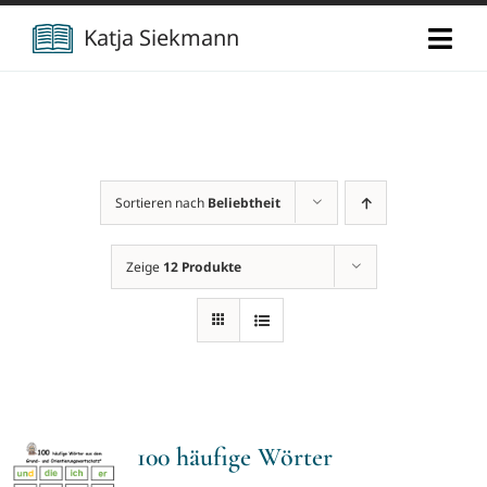
Zum
Katja Siekmann
Togg
Inhalt
Navi
springen
Start
Über mich
Sortieren nach
Beliebtheit
Berufliche Vita
Verlag
Zeige
12 Produkte
Publikationen
Newsletter
Vorträge
Kontakt
100 häufige Wörter
Projekte