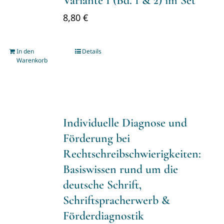
Variante 1 (Bd. 1 & 2) im Set
8,80
€
In den
Details
Warenkorb
Individuelle Diagnose und
Förderung bei
Rechtschreibschwierigkeiten:
Basiswissen rund um die
deutsche Schrift,
Schriftspracherwerb &
Förderdiagnostik