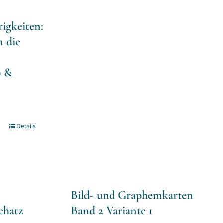
igkeiten:
m die
b &
Details
Bild- und Graphemkarten
chatz
Band 2 Variante 1