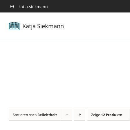
Zum
katja.siekmann
Inhalt
Katja Siekmann
springen
Sortieren nach
Beliebtheit
Zeige
12 Produkte