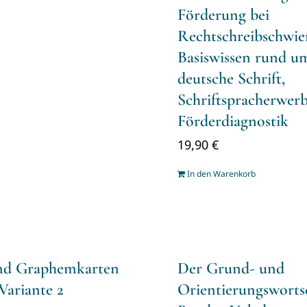
Förderung bei
Rechtschreibschwier
Basiswissen rund u
deutsche Schrift,
Schriftspracherwer
Förderdiagnostik
19,90
€
In den Warenkorb
und Graphemkarten
Der Grund- und
Variante 2
Orientierungsworts