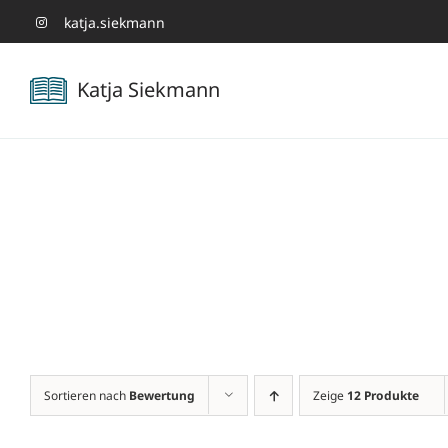
Zum
katja.siekmann
Inhalt
Katja Siekmann
springen
Sortieren nach
Bewertung
Zeige
12 Produkte