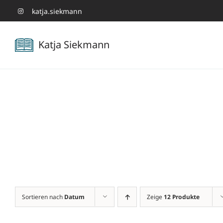
Zum
katja.siekmann
Inhalt
Katja Siekmann
springen
Sortieren nach
Datum
Zeige
12 Produkte