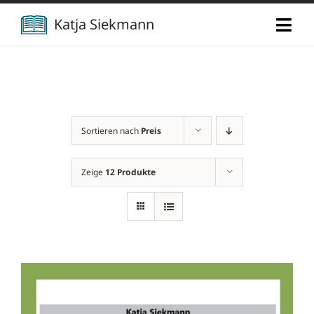
Zum
Katja Siekmann
Togg
Inhalt
Navi
springen
Start
Über mich
Sortieren nach
Preis
Berufliche Vita
Verlag
Zeige
12 Produkte
Publikationen
Newsletter
Vorträge
Kontakt
Projekte