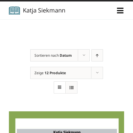
Zum
Katja Siekmann
Togg
Inhalt
Navi
springen
Start
Über mich
Sortieren nach
Datum
Berufliche Vita
Verlag
Zeige
12 Produkte
Publikationen
Newsletter
Vorträge
Kontakt
Projekte