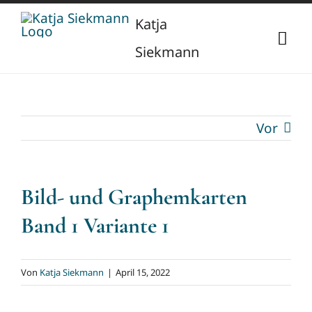
Zum
Katja
Inhalt
Togg
Siekmann
springen
Navi
Start
Vor
Über mich
Berufliche Vita
Verlag
Bild- und Graphemkarten
Band 1 Variante 1
Publikationen
Newsletter
Vorträge
Kontakt
Von
Katja Siekmann
|
April 15, 2022
Projekte