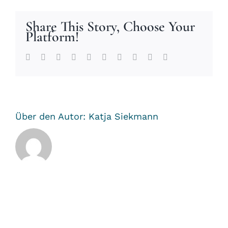
Share This Story, Choose Your
Platform!
Facebook
Twitter
Reddit
LinkedIn
WhatsApp
Tumblr
Pinterest
Vk
Xing
E-
Mail
Über den Autor:
Katja Siekmann