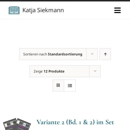
Zum
Katja Siekmann
Togg
Inhalt
Navi
springen
Start
Über mich
Sortieren nach
Standardsortierung
Berufliche Vita
Verlag
Zeige
12 Produkte
Publikationen
Newsletter
Vorträge
Kontakt
Variante 2 (Bd. 1 & 2) im Set
Projekte