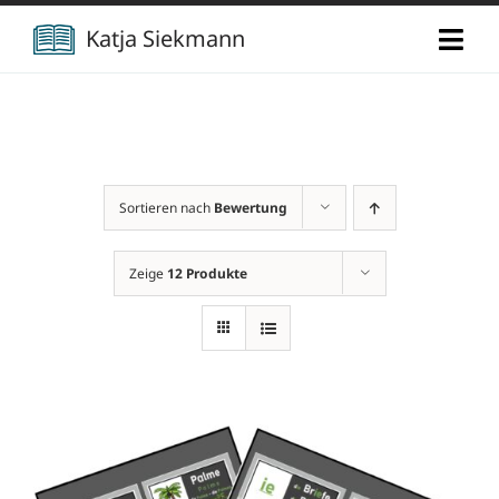
Zum
Katja Siekmann
Togg
Inhalt
Navi
springen
Start
Über mich
Sortieren nach
Bewertung
Berufliche Vita
Verlag
Zeige
12 Produkte
Publikationen
Newsletter
Vorträge
Kontakt
Projekte