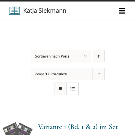
Zum
Katja Siekmann
Togg
Inhalt
Navi
springen
Start
Über mich
Sortieren nach
Preis
Berufliche Vita
Verlag
Zeige
12 Produkte
Publikationen
Newsletter
Vorträge
Kontakt
Variante 1 (Bd. 1 & 2) im Set
Projekte