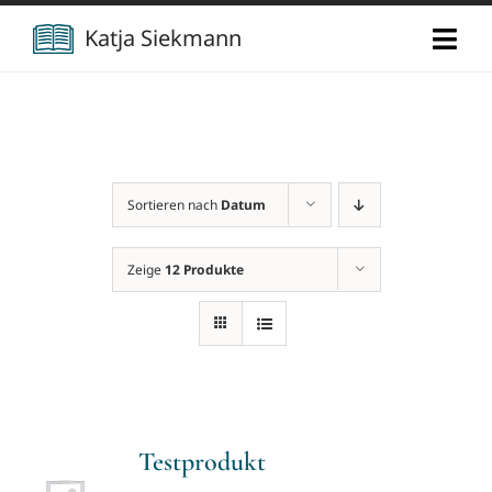
Zum
Katja Siekmann
Togg
Inhalt
Navi
springen
Start
Über mich
Sortieren nach
Datum
Berufliche Vita
Verlag
Zeige
12 Produkte
Publikationen
Newsletter
Vorträge
Kontakt
Testprodukt
Projekte